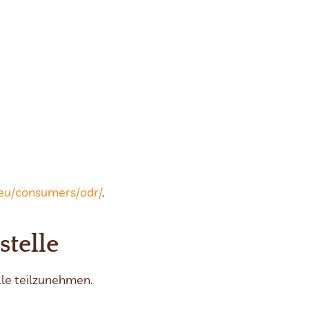
a.eu/consumers/odr/
.
stelle
lle teilzunehmen.